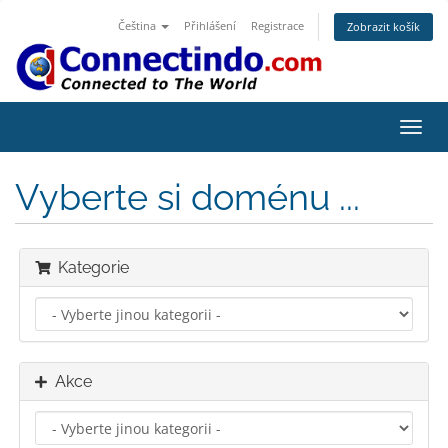
Čeština
Přihlášení
Registrace
Zobrazit košík
Přep
navig
Vyberte si doménu ...
Kategorie
Akce