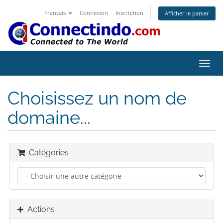
Français
Connexion
Inscription
Afficher le panier
Bascu
la
navig
Choisissez un nom de
domaine...
Catégories
Actions