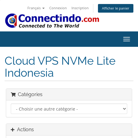
Français
Connexion
Inscription
Afficher le panier
Bascu
la
navig
Cloud VPS NVMe Lite
Indonesia
Catégories
Actions