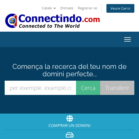
Català
Entrada
Registrar-se
Veure Carro
Canv
la
nave
Comença la recerca del teu nom de
domini perfecte...
COMPRAR UN DOMINI