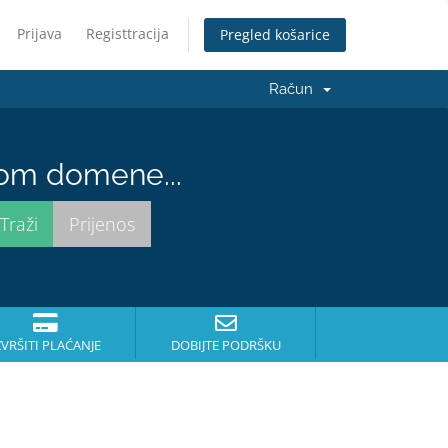
Prijava
Registtracija
Pregled košarice
Račun
nom domene...
ZVRŠITI PLAĆANJE
DOBIJTE PODRŠKU