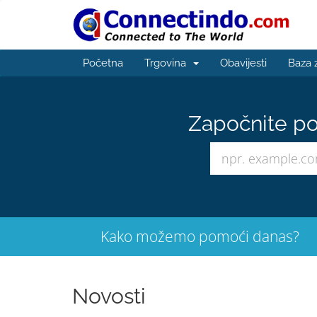
Početna
Trgovina
Obavijesti
Baza 
Započnite po
Kako možemo pomoći danas?
Novosti