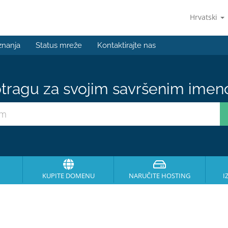
Hrvatski
znanja
Status mreže
Kontaktirajte nas
tragu za svojim savršenim ime
KUPITE DOMENU
NARUČITE HOSTING
I