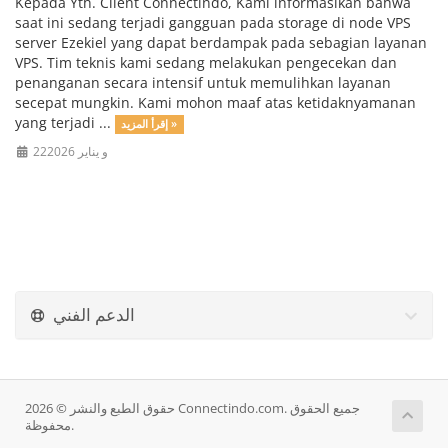
Kepada Yth. Client Connectindo, Kami informasikan bahwa
saat ini sedang terjadi gangguan pada storage di node VPS
server Ezekiel yang dapat berdampak pada sebagian layanan
VPS. Tim teknis kami sedang melakukan pengecekan dan
penanganan secara intensif untuk memulihkan layanan
secepat mungkin. Kami mohon maaf atas ketidaknyamanan
yang terjadi ...
إقرأ المزيد »
22و يناير 2026
الدعم الفني
حقوق الطبع والنشر © 2026 Connectindo.com. جميع الحقوق
محفوظة.