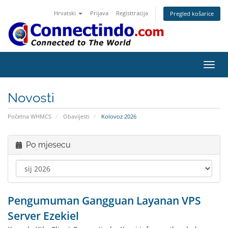
Hrvatski
Prijava
Registtracija
Pregled košarice
Preba
navig
Novosti
Početna WHMCS
Obavijesti
Kolovoz 2026
Po mjesecu
Pengumuman Gangguan Layanan VPS
Server Ezekiel