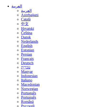
العربية
العربية
Azerbaijani
Català
中文
Hrvatski
Čeština
Dansk
Nederlands
English
Estonian
Persian
Français
Deutsch
עברית
Magyar
Indonesian
Italiano
Macedonian
Norwegian
Português
Português
Română
Русский