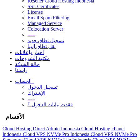
Reseller Cloud Hosting Indonesia
SSL Certificates
License
Email Spam Filtering
Managed Service
Colocation Server
-----
تسجيل نطاق جديد
نقل نطاق إلينا
أخبار وإعلانات
مكتبة الشروحات
حالة الشبكة
راسلنا
الحساب
تسجيل الدخول
الإشتراك
-----
فقدت بيانات الدخول ؟
الأقسام
Cloud Hosting Direct Admin Indonesia
Cloud Hosting cPanel
Indonesia
Cloud VPS NVMe Pro Indonesia
Cloud VPS NVMe Pro
Singapore
Cloud VPS NVMe Lite Indonesia
Cloud VPS NVMe