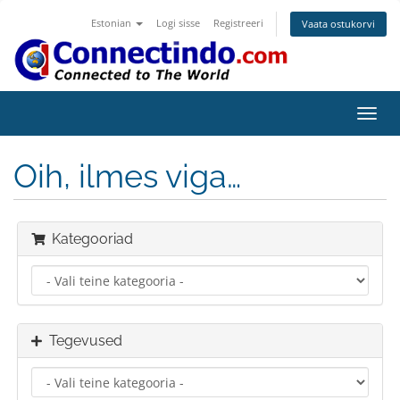
Estonian
Logi sisse
Registreeri
Vaata ostukorvi
Lülit
navig
Oih, ilmes viga…
Kategooriad
Tegevused