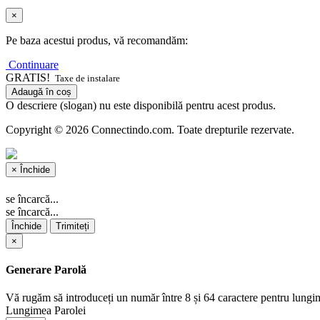
×
Pe baza acestui produs, vă recomandăm:
Continuare
GRATIS!
Taxe de instalare
Adaugă în coș
O descriere (slogan) nu este disponibilă pentru acest produs.
Copyright © 2026 Connectindo.com. Toate drepturile rezervate.
×
Închide
se încarcă...
se încarcă...
Închide
Trimiteți
×
Generare Parolă
Vă rugăm să introduceți un număr între 8 și 64 caractere pentru lungi
Lungimea Parolei