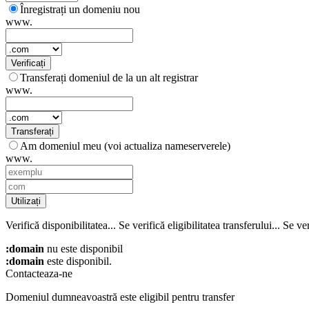
Înregistrați un domeniu nou
www.
Verificați
Transferați domeniul de la un alt registrar
www.
Transferați
Am domeniul meu (voi actualiza nameserverele)
www.
Utilizați
Verifică disponibilitatea...
Se verifică eligibilitatea transferului...
Se ver
:domain
nu este disponibil
:domain
este disponibil.
Contacteaza-ne
Domeniul dumneavoastră este eligibil pentru transfer