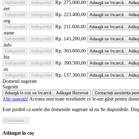
Rp. 275.000,00
Indisponibil
Indisponibil
Adaugă
se încarcă...
Adău
.net
Rp. 223.400,00
Indisponibil
Indisponibil
Adaugă
se încarcă...
Adău
.org
Rp. 211.600,00
Indisponibil
Indisponibil
Adaugă
se încarcă...
Adăug
.name
Rp. 143.200,00
Indisponibil
Indisponibil
Adaugă
se încarcă...
Adău
.info
Rp. 303.800,00
Indisponibil
Indisponibil
Adaugă
se încarcă...
Adău
.biz
Rp. 390.500,00
Indisponibil
Indisponibil
Adaugă
se încarcă...
Adău
.us
Rp. 137.300,00
Indisponibil
Indisponibil
Adaugă
se încarcă...
Adău
Domenii sugerate
Sugestii
Adaugă în coș
se încarcă...
Adăugat
Rezervat
Contactați asistența pent
Alte sugestii!
Acestea sunt toate rezultatele ce le-am găsit pentru dumn
Este posibil ca unele din domeniile sugerate să nu fie disponibile. Disp
Continuare
Adăugat în coș