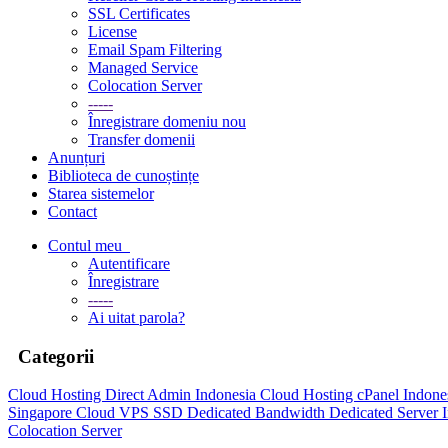
SSL Certificates
License
Email Spam Filtering
Managed Service
Colocation Server
-----
Înregistrare domeniu nou
Transfer domenii
Anunțuri
Biblioteca de cunoștințe
Starea sistemelor
Contact
Contul meu
Autentificare
Înregistrare
-----
Ai uitat parola?
Categorii
Cloud Hosting Direct Admin Indonesia
Cloud Hosting cPanel Indone
Singapore
Cloud VPS SSD Dedicated Bandwidth
Dedicated Server 
Colocation Server