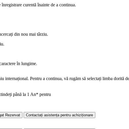
înregistrare curentă înainte de a continua.
încercați din nou mai târziu.
iu.
caractere în lungime.
u internațional. Pentru a continua, vă rugăm să selectați limba dorită 
xtindeți până la 1 An* pentru
gat
Rezervat
Contactați asistența pentru achiziționare