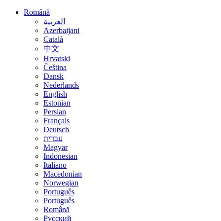
Română
العربية
Azerbaijani
Català
中文
Hrvatski
Čeština
Dansk
Nederlands
English
Estonian
Persian
Français
Deutsch
עברית
Magyar
Indonesian
Italiano
Macedonian
Norwegian
Português
Português
Română
Русский