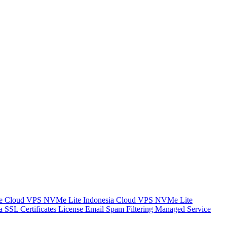
re
Cloud VPS NVMe Lite Indonesia
Cloud VPS NVMe Lite
ia
SSL Certificates
License
Email Spam Filtering
Managed Service