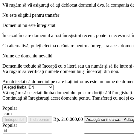
Vă rugăm să vă asigurați că ați deblocat domeniul dvs. la compania de 
Nu este eligibil pentru transfer
Domeniul nu este înregistrat.
În cazul în care domeniul a fost înregistrat recent, poate fi necesar să 
Ca alternativă, puteți efectua o căutare pentru a înregistra acest domen
Nume de domeniu nevalid.
Domeniile trebuie să înceapă cu o literă sau un număr
și să fie între
și
Vă rugăm să verificați numele domeniului și încercați din nou.
Am detectat că domeniul pe care l-ați introdus este un nume de domeni
Vă rugăm să selectați limba domeniului pe care doriți să îl înregistrați.
Continuați să înregistratți acest domeniu pentru
Transferați cu noi și e
Popular
.com
Rp. 210.000,00
Indisponibil
Indisponibil
Adaugă
se încarcă...
Adău
Popular
.id